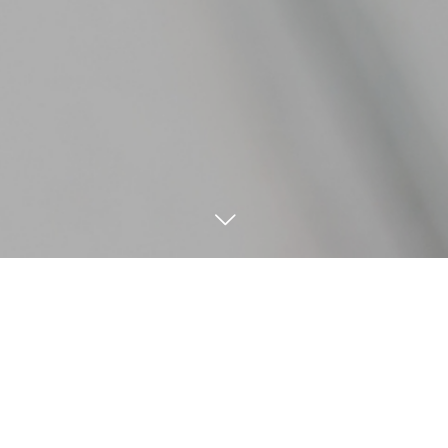
協力業者募集につきまして
電話
お問い合わせ
協力会社募集
求人情報
COOPERATION
当社では業務拡大につき、末永くお付き合いいただ
ける業社様を随時募集しております。お電話、もし